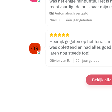
was het enige minpuntje. Het is niet goedkoop, maar het eten
rechtvaardigt de prijs naar mijn 
Automatisch vertaald
Niall C.
één jaar geleden
Heerlijk gegeten op het terras, 
was oplettend en had alles goed 
jaren nog steeds top!
Olivier van R.
één jaar geleden
Bekijk all