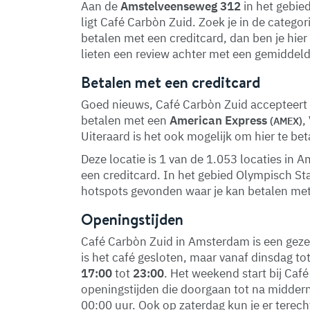
Aan de
Amstelveenseweg 312
in het gebie
ligt Café Carbòn Zuid. Zoek je in de catego
betalen met een creditcard, dan ben je hier
lieten een review achter met een gemiddeld
Betalen met een creditcard
Goed nieuws, Café Carbòn Zuid accepteert c
betalen met een
American Express
,
(AMEX)
Uiteraard is het ook mogelijk om hier te be
Deze locatie is 1 van de 1.053 locaties i
een creditcard. In het gebied Olympisch S
hotspots gevonden waar je kan betalen met
Openingstijden
Café Carbòn Zuid in Amsterdam is een geze
is het café gesloten, maar vanaf dinsdag t
17:00
tot
23:00
. Het weekend start bij Caf
openingstijden die doorgaan tot na middern
00:00 uur. Ook op zaterdag kun je er terec