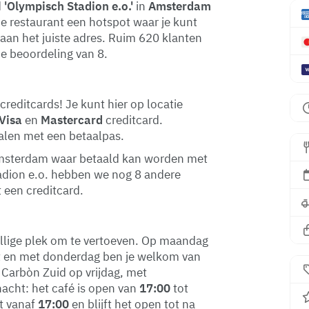
d
'Olympisch Stadion e.o.'
in
Amsterdam
rie restaurant een hotspot waar je kunt
 aan het juiste adres. Ruim 620 klanten
e beoordeling van 8.
reditcards! Je kunt hier op locatie
Visa
en
Mastercard
creditcard.
talen met een betaalpas.
n Amsterdam waar betaald kan worden met
tadion e.o. hebben we nog 8 andere
 een creditcard.
llige plek om te vertoeven. Op maandag
ot en met donderdag ben je welkom van
é Carbòn Zuid op vrijdag, met
acht: het café is open van
17:00
tot
ht vanaf
17:00
en blijft het open tot na