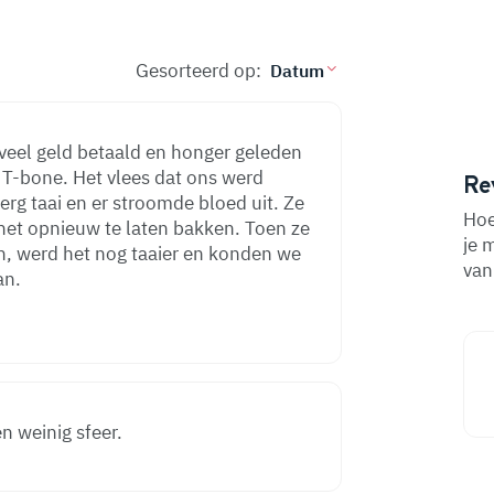
Gesorteerd op:
oveel geld betaald en honger geleden
​T-bone. Het vlees dat ons werd
Re
erg taai en er stroomde bloed uit. Ze
Hoe
het opnieuw te laten bakken. Toen ze
je 
n, werd het nog taaier en konden we
van
an.
n weinig sfeer.