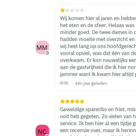
Wij komen hier al jaren en hebben
het eten en de sfeer. Helaas wa
minder goed. De twee dames in d
hadden moeite met overzicht en 
wij heel lang op ons hoofdgerecht 
vooral opviel, was dat één van 
overkwam. Er kon nauwelijks een
aan de gastvrijheid die ik hier no
jammer want ik kwam hier altijd 
M M.
één jaar geleden
Geweldige spareribs en friet, mis
ooit heb gegeten. Ze vielen van het 
service. Ik ben hier al een tijdje geleden geweest en schrijf er nu pas
een recensie over, maar ik herinn