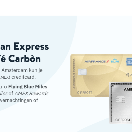
can Express
fé Carbòn
n Amsterdam kun je
creditcard.
AMEX)
euro
Flying Blue Miles
iles
of
AMEX Rewards
overnachtingen of