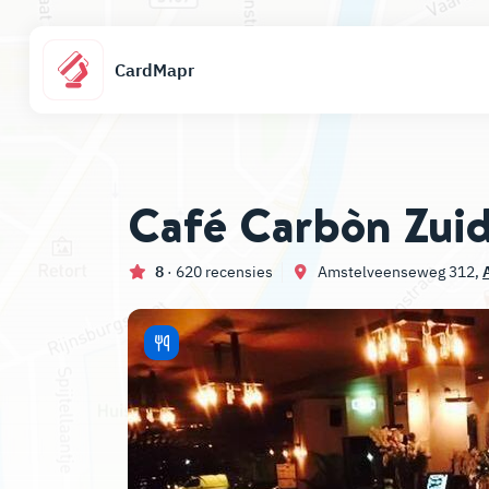
CardMapr
Café Carbòn Zui
8
· 620 recensies
Amstelveenseweg 312,