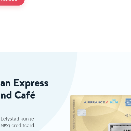
can Express
and Café
Lelystad kun je
creditcard.
AMEX)