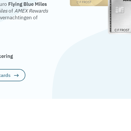
euro
Flying Blue Miles
iles
of
AMEX Rewards
overnachtingen of
kering
cards