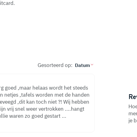
itcard.
Gesorteerd op:
erg goed ,maar helaas wordt het steeds
 en netjes ,tafels worden met de handen
Re
veegd ,dit kan toch niet ?! Wij hebben
Hoe
n vrij snel weer vertrokken ....hangt
men
geen leuke sfeer meer ,jammer jullie waren zo goed gestart ...
je 