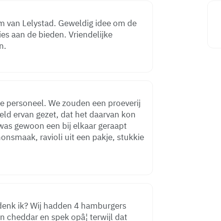
um van Lelystad. Geweldig idee om de
ies aan de bieden. Vriendelijke
n.
jke personeel. We zouden een proeverij
eeld ervan gezet, dat het daarvan kon
was gewoon een bij elkaar geraapt
nsmaak, ravioli uit een pakje, stukkie
denk ik? Wij hadden 4 hamburgers
en cheddar en spek opâ¦ terwijl dat