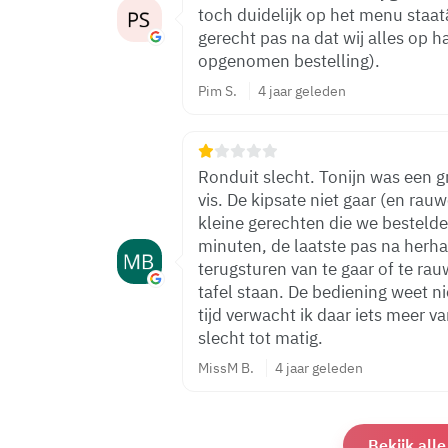
toch duidelijk op het menu staatâ
gerecht pas na dat wij alles op
opgenomen bestelling).
Pim S.
4 jaar geleden
Ronduit slecht. Tonijn was een gr
vis. De kipsate niet gaar (en rauw
kleine gerechten die we bestelde
minuten, de laatste pas na herhaaldelijk vragen na 1,5 uur. Bij het
terugsturen van te gaar of te ra
tafel staan. De bediening weet niet hoe het werkt. Ook in post corona
tijd verwacht ik daar iets meer v
slecht tot matig.
MissM B.
4 jaar geleden
Bekijk all