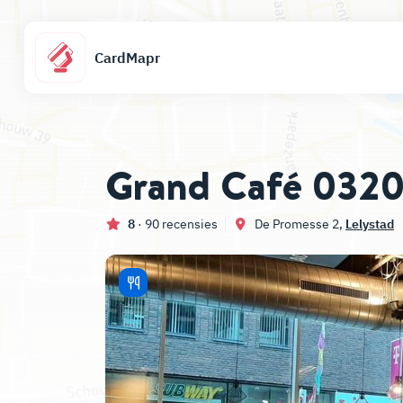
CardMapr
Grand Café 032
8
· 90 recensies
De Promesse 2,
Lelystad