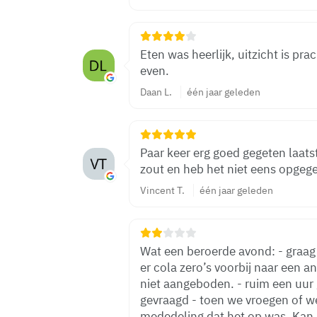
Eten was heerlijk, uitzicht is pr
even.
Daan L.
één jaar geleden
Paar keer erg goed gegeten laats
zout en heb het niet eens opgeg
Vincent T.
één jaar geleden
Wat een beroerde avond: - graag 
er cola zero’s voorbij naar een a
niet aangeboden. - ruim een uur 
gevraagd - toen we vroegen of w
mededeling dat het op was. Kan g