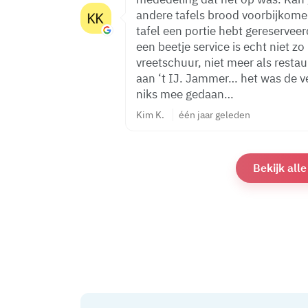
andere tafels brood voorbijkomen
tafel een portie hebt gereserveerd. Horeca is echt niet makkelijk,
een beetje service is echt niet zo 
vreetschuur, niet meer als restau
aan ‘t IJ. Jammer… het was de verjaardag van onze zoon, zelfs gemeld,
niks mee gedaan…
Kim K.
één jaar geleden
Bekijk all