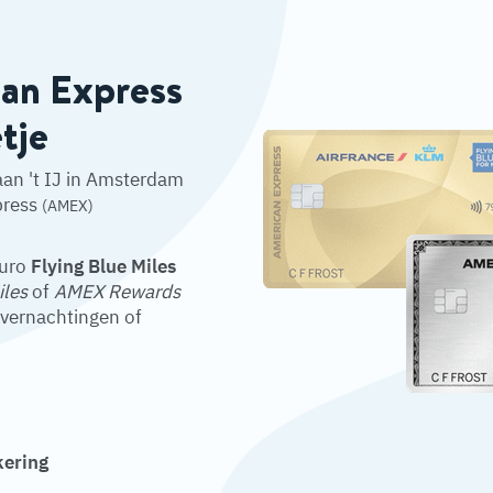
can Express
tje
an 't IJ in Amsterdam
press
(AMEX)
euro
Flying Blue Miles
iles
of
AMEX Rewards
overnachtingen of
kering