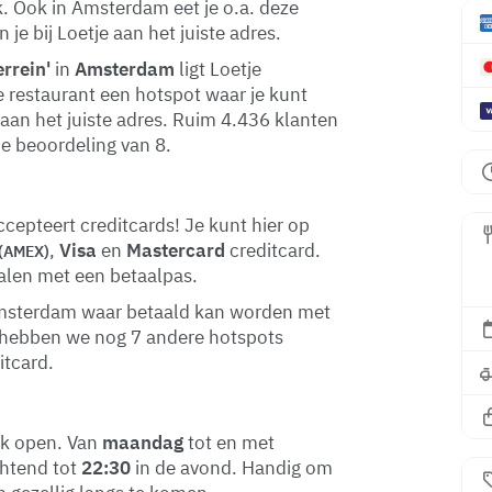
k. Ook in Amsterdam eet je o.a. deze
n je bij Loetje aan het juiste adres.
rrein'
in
Amsterdam
ligt Loetje
e restaurant een hotspot waar je kunt
 aan het juiste adres. Ruim 4.436 klanten
e beoordeling van 8.
cepteert creditcards! Je kunt hier op
,
Visa
en
Mastercard
creditcard.
(AMEX)
talen met een betaalpas.
n Amsterdam waar betaald kan worden met
n hebben we nog 7 andere hotspots
itcard.
ek open. Van
maandag
tot en met
chtend tot
22:30
in de avond. Handig om