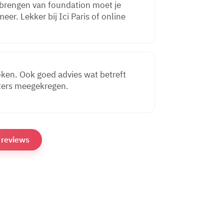
pbrengen van foundation moet je
meer. Lekker bij Ici Paris of online
ies wat betreft
n paar testers meegekregen.
e reviews