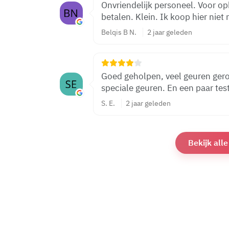
Onvriendelijk personeel. Voor o
betalen. Klein. Ik koop hier niet 
Belqis B N.
2 jaar geleden
Goed geholpen, veel geuren geroken. Ook goed adv
speciale geuren. En ee
S. E.
2 jaar geleden
Bekijk all