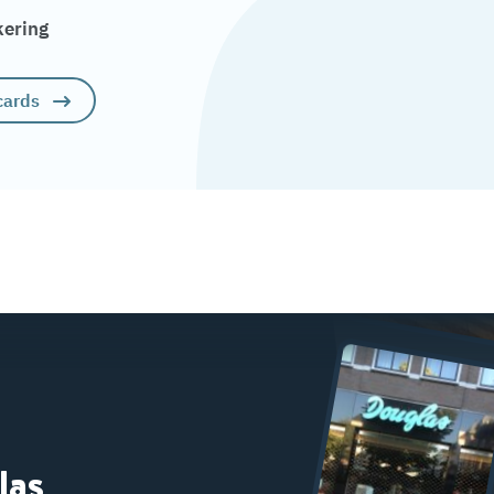
kering
cards
las