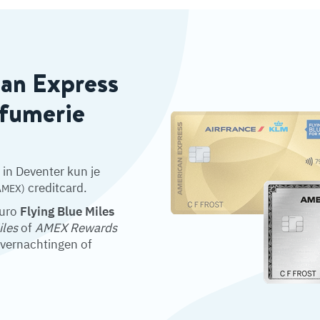
can Express
rfumerie
in Deventer kun je
creditcard.
AMEX)
euro
Flying Blue Miles
iles
of
AMEX Rewards
overnachtingen of