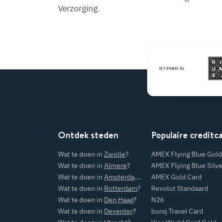
Verzorging.
Ontdek steden
Populaire creditc
Wat te doen in
Zwolle
?
AMEX Flying Blue Gold
Wat te doen in
Almere
?
AMEX Flying Blue Silve
Wat te doen in
Amsterdam
?
AMEX Gold Card
Wat te doen in
Rotterdam
?
Revolut Standaard
Wat te doen in
Den Haag
?
N26
Wat te doen in
Deventer
?
bunq Travel Card