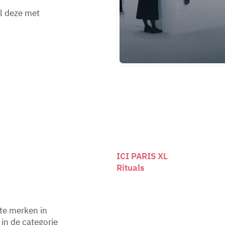
el deze met
W
at te doen in
ijm
N
egen?
ICI PARIS XL
Rituals
te merken in
n de categorie