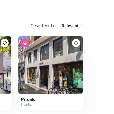
Gesorteerd op:
8
W
at te doen in
sterdam
Am
?
Rituals
Haarlem