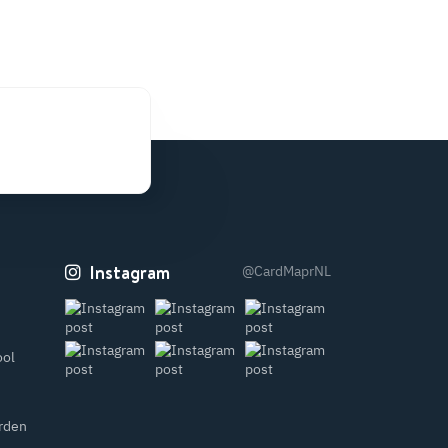
Instagram
@CardMaprNL
n
ool
rden