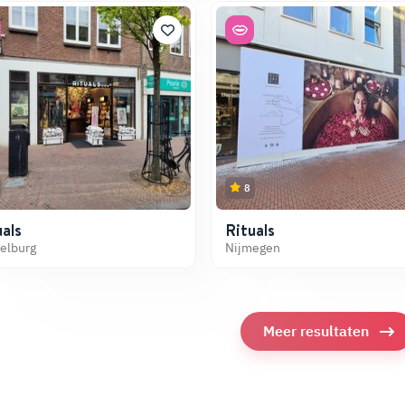
8
at te doen
G
roningen?
als
Rituals
elburg
Nijmegen
Meer resultaten