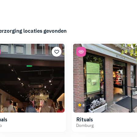
erzorging
locaties gevonden
8
als
Rituals
o
Domburg