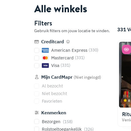
Alle winkels
Filters
331
V
Gebruik filters om jouw locatie te vinden.
Creditcard
American Express
(330)
Mastercard
(331)
Visa
(331)
Mijn CardMapr
(Niet ingelogd)
Al bezocht
Niet bezocht
Favorieten
8
Kenmerken
Ritu
Venl
Bezorgen
(158)
Rolstoeltoegankelijk
(326)