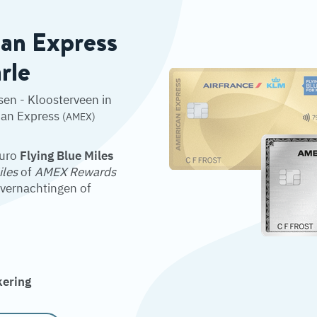
can Express
rle
sen - Kloosterveen in
can Express
(AMEX)
euro
Flying Blue Miles
iles
of
AMEX Rewards
overnachtingen of
kering