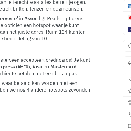
an je terecht voor alles betreft je ogen.
treft brillen, lenzen en oogmetingen.
erveste'
in
Assen
ligt Pearle Opticiens
ie opticien een hotspot waar je kunt
 aan het juiste adres. Ruim 124 klanten
de beoordeling van 10.
sterveen accepteert creditcards! Je kunt
Express
,
Visa
en
Mastercard
(AMEX)
m hier te betalen met een betaalpas.
sen waar betaald kan worden met een
ebben we nog 4 andere hotspots gevonden