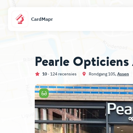
CardMapr
Pearle Opticiens
10
· 124 recensies
Rondgang 105,
Assen