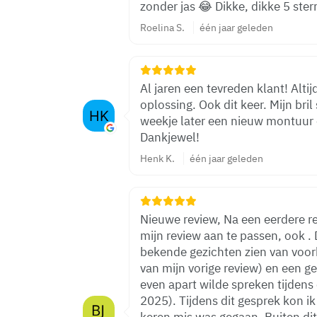
zonder jas 😂 Dikke, dikke 5 ster
Roelina S.
één jaar geleden
Al jaren een tevreden klant! Alti
oplossing. Ook dit keer. Mijn bri
weekje later een nieuw montuur 
Dankjewel!
Henk K.
één jaar geleden
Nieuwe review, Na een eerdere review van 3 sterren heb ik besloten om
mijn review aan te passen, ook .
bekende gezichten zien van voo
van mijn vorige review) en een g
even apart wilde spreken tijdens
2025). Tijdens dit gesprek kon ik