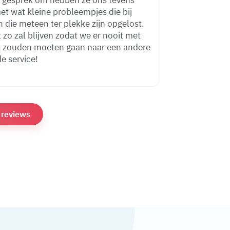
t gesprek om hebben ze ons tevens
t wat kleine probleempjes die bij
 die meteen ter plekke zijn opgelost.
 zo zal blijven zodat we er nooit met
k zouden moeten gaan naar een andere
de service!
e reviews