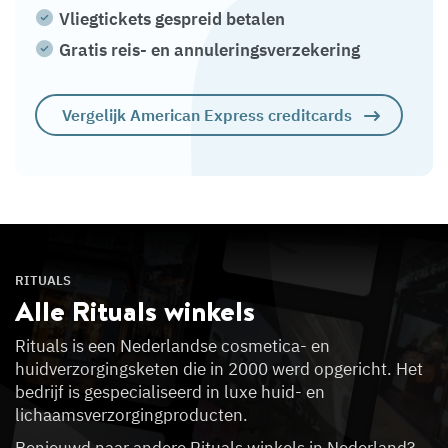
Vliegtickets gespreid betalen
Gratis reis- en annuleringsverzekering
Vergelijk American Express creditcards
RITUALS
Alle Rituals
winkels
Rituals is een Nederlandse cosmetica- en
huidverzorgingsketen die in 2000 werd opgericht. Het
bedrijf is gespecialiseerd in luxe huid- en
lichaamsverzorgingproducten.