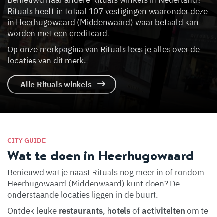
Benieuwd naar andere Rituals winkels in Nederland?
Rituals heeft in totaal 107 vestigingen waaronder deze
in Heerhugowaard (Middenwaard) waar betaald kan
worden met een creditcard.
Op onze merkpagina van Rituals lees je alles over de
locaties van dit merk.
Alle Rituals winkels
CITY GUIDE
Wat te doen in Heerhugowaard
Benieuwd wat je naast Rituals nog meer in of rondom
Heerhugowaard (Middenwaard) kunt doen? De
onderstaande locaties liggen in de buurt.
Ontdek leuke
restaurants
,
hotels
of
activiteiten
om te