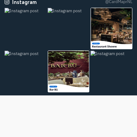
Instagram
@CardMaprNL
CardMapr