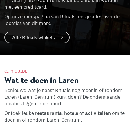
in Laren (Laren-Centrum) waar betaald kan worden
met een creditcard.
Op onze merkpagina van Rituals lees je alles over de
locaties van dit merk.
Alle Rituals winkels
CITY GUIDE
Wat te doen in Laren
Benieuwd wat je naast Rituals nog meer in of rondom
Laren (Laren-Centrum) kunt doen? De onderstaande
locaties liggen in de buurt.
Ontdek leuke
restaurants
,
hotels
of
activiteiten
om te
doen in of rondom Laren-Centrum.