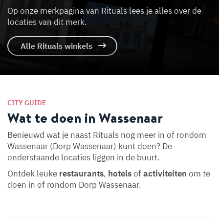
Op onze merkpagina van Rituals lees je alles over de
locaties van dit merk.
Alle Rituals winkels
CITY GUIDE
Wat te doen in Wassenaar
Benieuwd wat je naast Rituals nog meer in of rondom
Wassenaar (Dorp Wassenaar) kunt doen? De
onderstaande locaties liggen in de buurt.
Ontdek leuke
restaurants
,
hotels
of
activiteiten
om te
doen in of rondom Dorp Wassenaar.