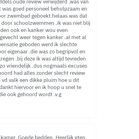
dels oude review verwijderd .was van
gst was goed personeel behulpzaam en
 voor zwembad geboekt.helaas was dat
t door schoolzwemmen .ik was niet blij
eiden ook en kanker wou even
gevecht weer tegen kanker .al met al
ensatie geboden werd ik slechte
or eigenaar .die was zo begripvol en
gen .bij deze ik was altijd tevreden
zo vriendelijk .dus nogmaals excuses
ehoord had alles zonder slecht review
 vd valk een dikke pluim hoe u dit
dankt hiervoor en ik hoop u snel te
die ook gehoord wordt .v.g
 kamer. Goede bedden. Heerlijk eten.