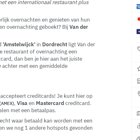
et een internationaal restaurant plus
rlijk overnachten en genieten van hun
een overnachting geboekt? Bij
Van der
ed
'Amstelwijck'
in
Dordrecht
ligt Van der
ie restaurant of overnachting een
ard, dan ben je hier aan het juiste
ew achter met een gemiddelde
accepteert creditcards! Je kunt hier op
,
Visa
en
Mastercard
creditcard.
(AMEX)
talen met een betaalpas.
rdrecht waar betaald kan worden met een
ben we nog 1 andere hotspots gevonden