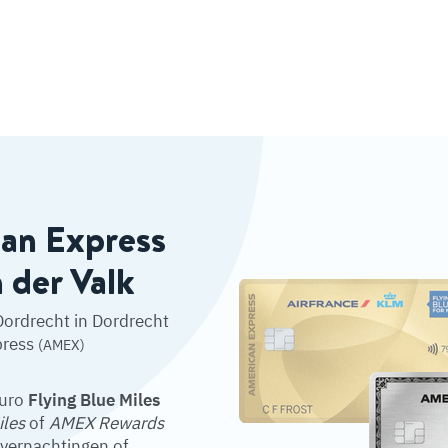
can Express
n der Valk
Dordrecht in Dordrecht
press
(AMEX)
euro
Flying Blue Miles
iles
of
AMEX Rewards
overnachtingen of