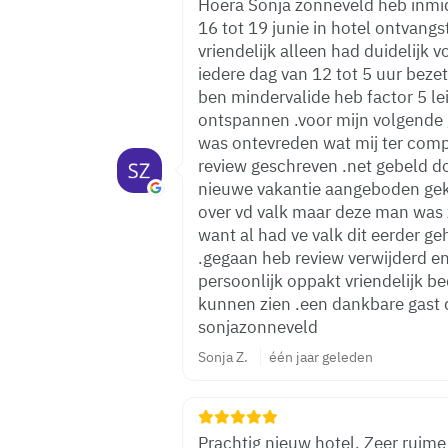
Hoera Sonja zonneveld heb inmid
16 tot 19 junie in hotel ontvan
vriendelijk alleen had duidelijk
iedere dag van 12 tot 5 uur beze
ben mindervalide heb factor 5 l
ontspannen .voor mijn volgende 
was ontevreden wat mij ter comp
review geschreven .net gebeld do
nieuwe vakantie aangeboden gekre
over vd valk maar deze man was 
want al had ve valk dit eerder g
.gegaan heb review verwijderd en
persoonlijk oppakt vriendelijk be
kunnen zien .een dankbare gast 
sonjazonneveld
Sonja Z.
één jaar geleden
Prachtig nieuw hotel. Zeer ruime