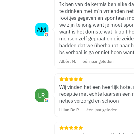
Ik ben van de kermis ben elke d
te drinken met m’n vrrienden net
fooitjes gegeven en spontaan m
we zijn te jong want je moet spon
want is het domste wat ik ooit h
mensen zelf gepraat en die zeide
hadden dat we überhaupt naar b
bs verhaal is ga er niet heen want
Albèrt M.
één jaar geleden
Wij vinden het een heerlijk hote
receptie met echte kaarsen een
netjes verzorgd en schoon
Lilian De R.
één jaar geleden