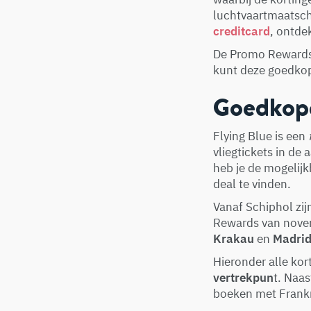
luchtvaartmaatscha
creditcard
, ontde
De Promo Rewards
kunt deze goedkope
Goedkope
Flying Blue is een
vliegtickets in de
heb je de mogelijk
deal te vinden.
Vanaf Schiphol zij
Rewards van novem
Krakau
en
Madri
Hieronder alle ko
vertrekpun
t. Naas
boeken met Frankri