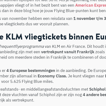
ppijen vliegt of in het bezit bent van een
American Expres
k dan in deze blog hoe je jouw Flying Blue-punten kunt ben
 van november hebben een reisdata van
1 november t/m 3
 vliegtickets dus ver vooruit plannen.
 KLM vliegtickets binnen Eu
frequentflyerprogramma
van KLM en Air France. Dit houdt i
 aanbieding zijn met een
vertrekpunt vanuit Frankrijk
zoals 
heid om meerdere steden in Frankrijk te combineren of door
n er
4 Europese bestemmingen
in de aanbieding. De Europ
ber zijn allemaal in
Economy Class.
Je kunt vliegen naar
d
voor 5.625 Flying Blue miles.
rteafstands- en middellangeafstandsvluchten met
Schiphol 
t deze vluchten vanaf Schiphol zijn er zijn nog
4 andere b
jk als vertrekpunt.