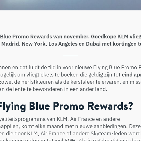
g Blue Promo Rewards van november. Goedkope KLM vliegt
 Madrid, New York, Los Angeles en Dubai met kortingen t
nen en dat luidt de tijd in voor nieuwe Flying Blue Promo
ogelijk om vliegtickets te boeken die geldig zijn tot
eind ap
owel de herfstkleuren als de kerstsfeer te ervaren, en miss
an de lente te bewonderen in een ander land.
 Flying Blue Promo Rewards?
oyaliteitsprogramma van KLM, Air France en andere
happijen, komt elke maand met nieuwe aanbiedingen. Dez
ten die door KLM, Air France of andere Skyteam-leden word
gen kunnen oplopen tot wel 50%. Als je regelmatig met dez