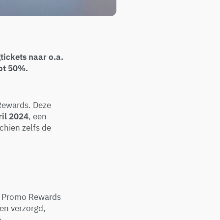
ickets naar o.a.
ot 50%.
 Rewards. Deze
ril 2024
, een
chien zelfs de
e Promo Rewards
en verzorgd,
e