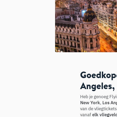
Goedkope
Angeles,
Heb je genoeg Flyi
New York
,
Los An
van de vliegtickets
vanaf
elk vliegvel