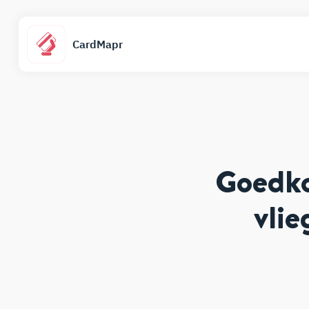
CardMapr
Goedko
vli