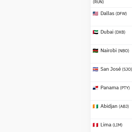
(RUN)
Dallas
(DFW)
Dubai
(DXB)
Nairobi
(NBO)
San José
(SJO
Panama
(PTY)
Abidjan
(ABJ)
Lima
(LIM)