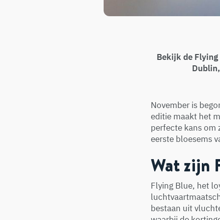
Bekijk de Flyin
Dublin,
November is begon
editie maakt het m
perfecte kans om z
eerste bloesems v
Wat zijn
Flying Blue, het l
luchtvaartmaatsc
bestaan uit vluch
waarbij de kortin