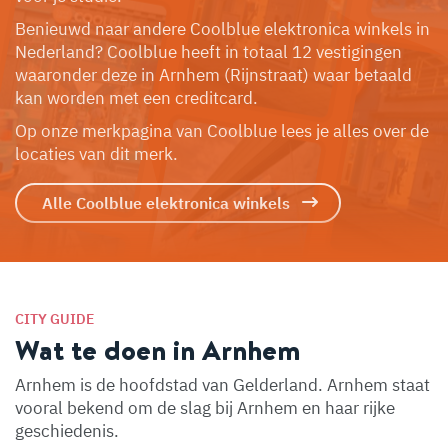
Benieuwd naar andere Coolblue elektronica winkels in
Nederland? Coolblue heeft in totaal 12 vestigingen
waaronder deze in Arnhem (Rijnstraat) waar betaald
kan worden met een creditcard.
Op onze merkpagina van Coolblue lees je alles over de
locaties van dit merk.
Alle Coolblue elektronica winkels
CITY GUIDE
Wat te doen in Arnhem
Arnhem is de hoofdstad van Gelderland. Arnhem staat
vooral bekend om de slag bij Arnhem en haar rijke
geschiedenis.