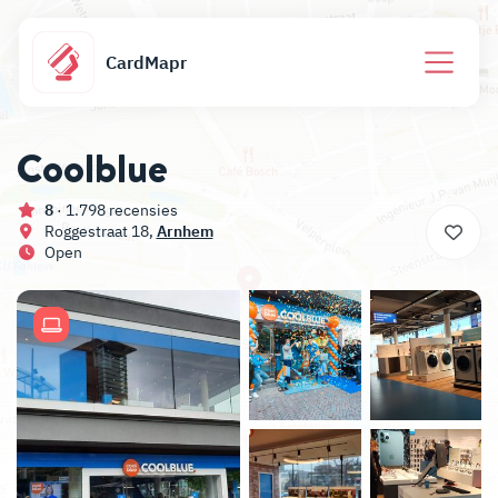
CardMapr
Coolblue
8
· 1.798 recensies
Roggestraat 18,
Arnhem
Open