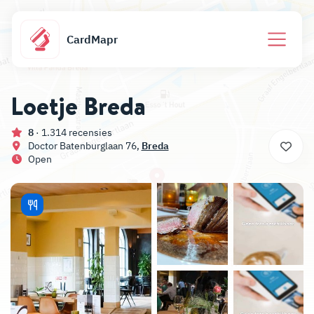
CardMapr
Loetje Breda
8
· 1.314 recensies
Doctor Batenburglaan 76,
Breda
Open