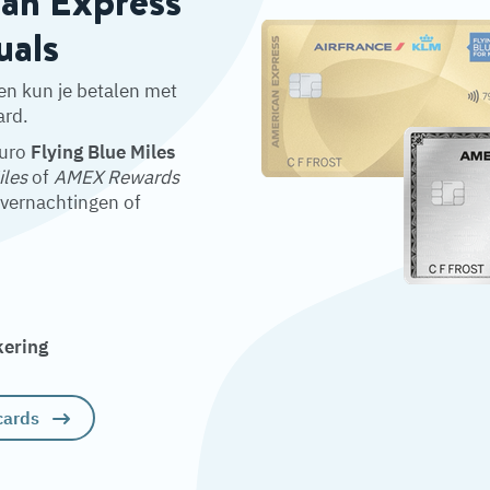
can Express
uals
en kun je betalen met
ard.
euro
Flying Blue Miles
iles
of
AMEX Rewards
overnachtingen of
kering
cards