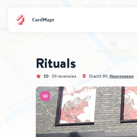
CardMapr
Rituals
10
· 59 recensies
Dracht 89,
Heerenveen