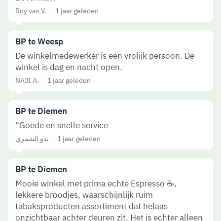
Roy van V.
1 jaar geleden
BP te Weesp
De winkelmedewerker is een vrolijk persoon. De
winkel is dag en nacht open.
NAJI A.
1 jaar geleden
BP te Diemen
“Goede en snelle service
ندو الشمري
1 jaar geleden
BP te Diemen
Mooie winkel met prima echte Espresso ☕️,
lekkere broodjes, waarschijnlijk ruim
tabaksproducten assortiment dat helaas
onzichtbaar achter deuren zit. Het is echter alleen