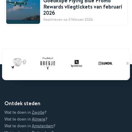
Goedkope Flying Blue Promo
Rewards vliegtickets van februari
2026
Geschreven op 3 februari 2026
Ontdek steden
Wat te doen in
Zwolle
?
Wat te doen in
Almere
?
Wat te doen in
Amsterdam
?