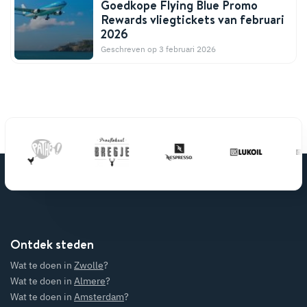
Goedkope Flying Blue Promo
Rewards vliegtickets van februari
2026
Geschreven op 3 februari 2026
Ontdek steden
Wat te doen in
Zwolle
?
Wat te doen in
Almere
?
Wat te doen in
Amsterdam
?