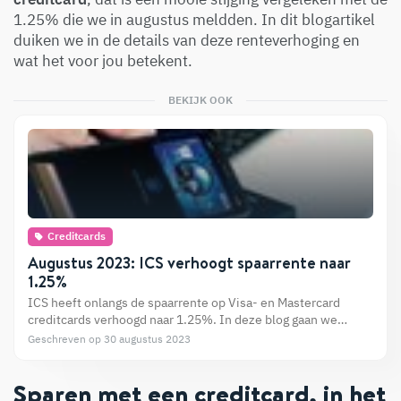
1.25% die we in augustus meldden. In dit blogartikel
duiken we in de details van deze renteverhoging en
wat het voor jou betekent.
BEKIJK OOK
Creditcards
Augustus 2023: ICS verhoogt spaarrente naar
1.25%
ICS heeft onlangs de spaarrente op Visa- en Mastercard
creditcards verhoogd naar 1.25%. In deze blog gaan we
dieper in op wat deze verandering voor ICS-klanten betekent
Geschreven op 30 augustus 2023
en hoe je kunt sparen met een creditcard.
Sparen met een creditcard, in het