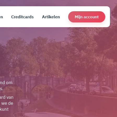
Mijn account
en
Creditcards
Artikelen
end om
s.
ard van
n we de
 kunt