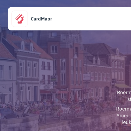
CardMapr
Roermo
s
Roermo
Americ
leuk