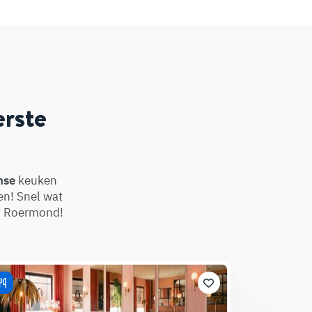
erste
nse
keuken
en! Snel wat
let Roermond!