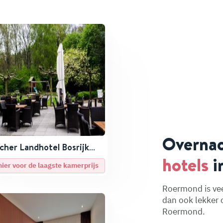
Overnac
cher Landhotel Bosrijk
rmond
hotels
i
 hier voor de laagste kamerprijs
Roermond is vee
dan ook lekker 
Roermond.