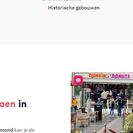
Historische gebouwen
doen
in
ermond
kan je de
8