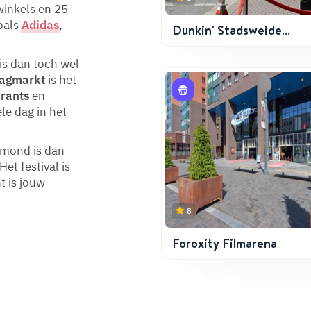
winkels en 25
oals
Adidas
,
Dunkin' Stadsweide
Roermond
is dan toch wel
agmarkt
is het
urants
en
le dag in het
rmond is dan
 Het festival is
t is jouw
8
Foroxity Filmarena