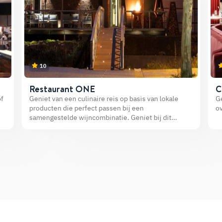
10
Restaurant ONE
C
of
Geniet van een culinaire reis op basis van lokale
Ge
producten die perfect passen bij een
ov
samengestelde wijncombinatie. Geniet bij dit
Michelin sterrestaurant volledig!