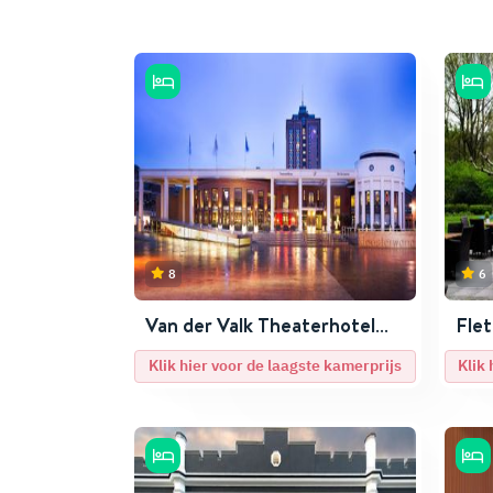
8
6
Van der Valk Theaterhotel
Flet
De Oranjerie
Roe
Klik hier voor de laagste kamerprijs
Klik