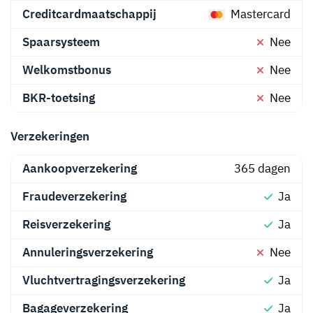
Creditcardmaatschappij
Mastercard
Spaarsysteem
Nee
Welkomstbonus
Nee
BKR-toetsing
Nee
Verzekeringen
Aankoopverzekering
365 dagen
Fraudeverzekering
Ja
Reisverzekering
Ja
Annuleringsverzekering
Nee
Vluchtvertragingsverzekering
Ja
Bagageverzekering
Ja