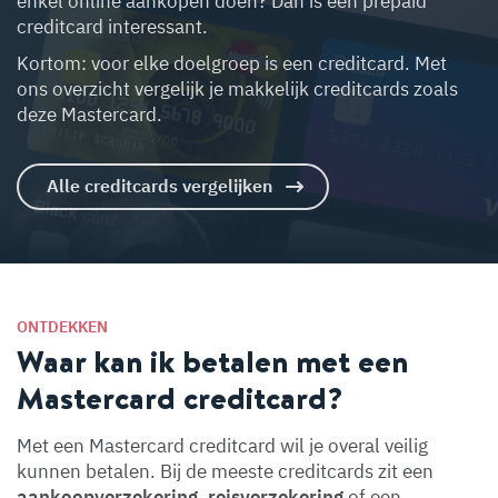
enkel online aankopen doen? Dan is een prepaid
creditcard interessant.
Kortom: voor elke doelgroep is een creditcard. Met
ons overzicht vergelijk je makkelijk creditcards zoals
deze Mastercard.
Alle creditcards vergelijken
ONTDEKKEN
Waar kan ik betalen met een
Mastercard creditcard?
Met een Mastercard creditcard wil je overal veilig
kunnen betalen. Bij de meeste creditcards zit een
aankoopverzekering
,
reisverzekering
of een