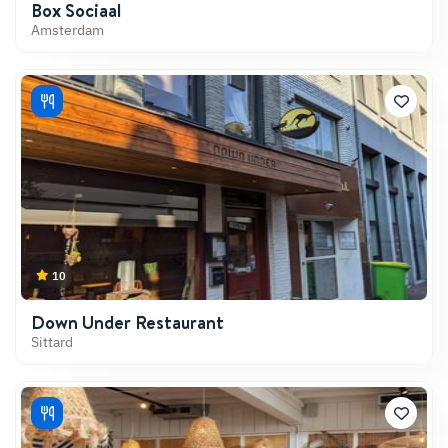
Box Sociaal
Amsterdam
W
at te doen in
sterdam
Am
?
10
Down Under Restaurant
Sittard
W
at te doen in
Arnhem
?