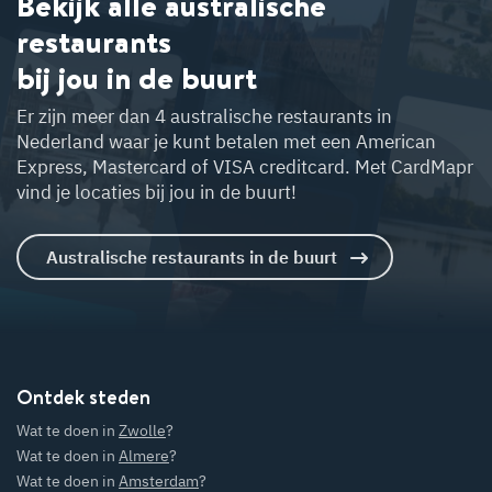
Bekijk alle australische
W
at te doen in
restaurants
Am
ersfoort?
bij jou in de buurt
at te doe
Al
Er zijn meer dan 4 australische restaurants in
ere?
Nederland waar je kunt betalen met een American
Express, Mastercard of VISA creditcard. Met CardMapr
W
at te doen in
vind je locaties bij jou in de buurt!
Zw
olle?
Australische restaurants in de buurt
W
 te doen in
ft?
W
at te doen in
ilversum
H
?
Ontdek steden
Wat te doen in
Zwolle
?
W
at te doen in
Wat te doen in
Almere
?
U
trecht?
Wat te doen in
Amsterdam
?