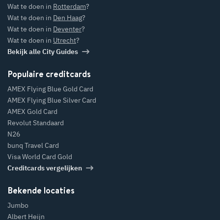
Wat te doen in
Rotterdam
?
Wat te doen in
Den Haag
?
W
oen in
dam
Wat te doen in
Deventer
?
?
Wat te doen in
Utrecht
?
W
at te doen in
Leeuw
Bekijk alle City Guides
arden?
Populaire creditcards
AMEX Flying Blue Gold Card
AMEX Flying Blue Silver Card
AMEX Gold Card
Revolut Standaard
N26
W
n
m
bunq Travel Card
Visa World Card Gold
W
at te doen in
Creditcards vergelijken
Leiden?
Bekende locaties
Jumbo
Albert Heijn