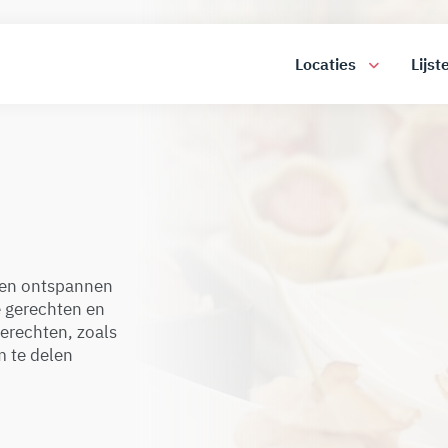
Locaties
Lijst
een ontspannen
e gerechten en
gerechten, zoals
m te delen