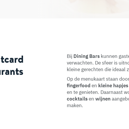
itcard
Bij
Dining Bars
kunnen gaste
verwachten. De sfeer is uit
urants
kleine gerechten die ideaal 
Op de menukaart staan doo
fingerfood
en
kleine hapjes
en te genieten. Daarnaast wo
cocktails
en
wijnen
aangebo
maken.