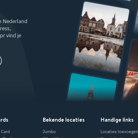
W
at te doen in
Am
ersfoort?
in Nederland
ress,
r vind je
at
ol
W
at te doen in
Delft?
at te d
ards
Bekende locaties
Handige links
U
trecht?
 Card
Jumbo
Locaties toevoege