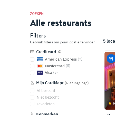
ZOEKEN
Alle restaurants
Filters
5
loca
Gebruik filters om jouw locatie te vinden.
Creditcard
American Express
(2)
Mastercard
(5)
Visa
(5)
Mijn CardMapr
(Niet ingelogd)
Al bezocht
Niet bezocht
Favorieten
1
Kenmerken