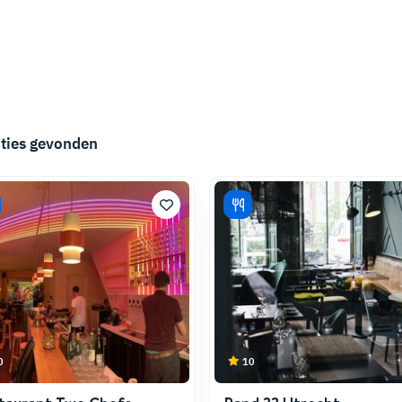
ties gevonden
0
10