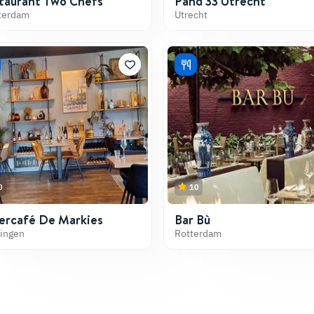
taurant Two Chefs
Pand 33 Utrecht
terdam
Utrecht
0
10
ercafé De Markies
Bar Bù
ingen
Rotterdam
at te doen