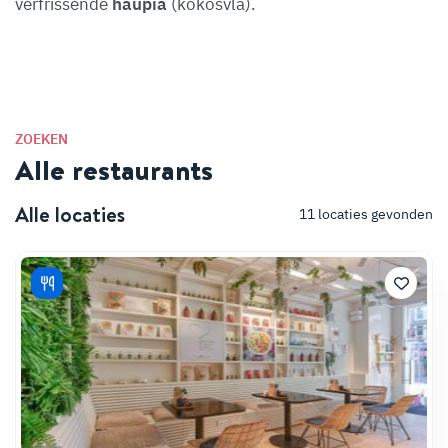
verfrissende
haupia
(kokosvla).
ZOEKEN
Alle restaurants
Alle locaties
11
locaties gevonden