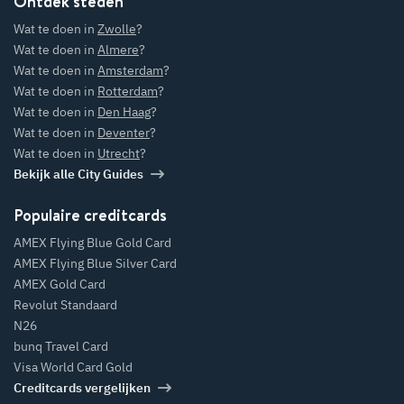
Ontdek steden
Wat te doen in
Zwolle
?
W
at te doen in
Wat te doen in
Almere
?
U
trecht?
Wat te doen in
Amsterdam
?
Wat te doen in
Rotterdam
?
Wat te doen in
Den Haag
?
W
oen in
dam
Wat te doen in
Deventer
?
?
Wat te doen in
Utrecht
?
W
at te doen in
Leeuw
Bekijk alle City Guides
arden?
Populaire creditcards
AMEX Flying Blue Gold Card
AMEX Flying Blue Silver Card
AMEX Gold Card
Revolut Standaard
W
n
m
N26
bunq Travel Card
Visa World Card Gold
W
at te doen in
Creditcards vergelijken