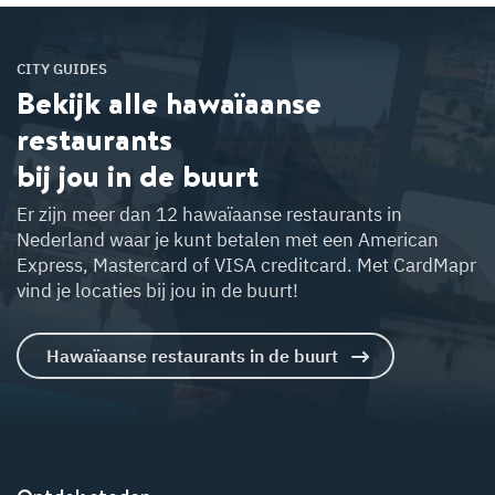
W
at te doen in Den H
aag?
CITY GUIDES
Bekijk alle hawaïaanse
W
at te doen in
restaurants
Am
ersfoort?
bij jou in de buurt
at te doe
Al
Er zijn meer dan 12 hawaïaanse restaurants in
ere?
Nederland waar je kunt betalen met een American
Express, Mastercard of VISA creditcard. Met CardMapr
vind je locaties bij jou in de buurt!
W
at te doen in
Zw
olle?
Hawaïaanse restaurants in de buurt
W
 te doen in
ft?
W
at te doen in
ilversum
H
?