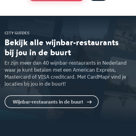
W
at te doen in Den H
aag?
CITY GUIDES
W
at te doen in
Bekijk alle wijnbar-restaurants
Am
ersfoort?
bij jou in de buurt
at te doe
Al
Er zijn meer dan 40 wijnbar-restaurants in Nederland
ere?
waar je kunt betalen met een American Express,
Mastercard of VISA creditcard. Met CardMapr vind je
locaties bij jou in de buurt!
W
at te doen in
Zw
olle?
Wijnbar-restaurants in de buurt
W
 te doen in
ft?
W
at te doen in
ilversum