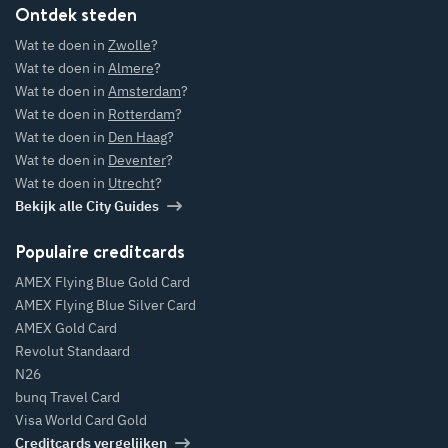
H
?
Ontdek steden
Wat te doen in
Zwolle
?
W
at te doen in
Wat te doen in
Almere
?
U
trecht?
Wat te doen in
Amsterdam
?
Wat te doen in
Rotterdam
?
Wat te doen in
Den Haag
?
W
oen in
dam
Wat te doen in
Deventer
?
?
Wat te doen in
Utrecht
?
W
at te doen in
Leeuw
Bekijk alle City Guides
arden?
Populaire creditcards
AMEX Flying Blue Gold Card
AMEX Flying Blue Silver Card
AMEX Gold Card
Revolut Standaard
W
n
m
N26
bunq Travel Card
Visa World Card Gold
W
at te doen in
Creditcards vergelijken