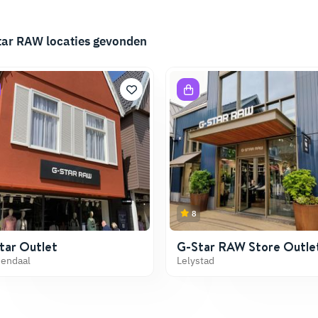
tar RAW
locaties gevonden
8
tar Outlet
G-Star RAW Store Outle
endaal
Lelystad