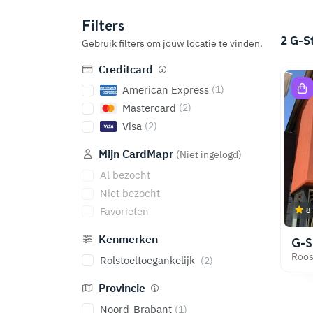
Filters
2
G-S
Gebruik filters om jouw locatie te vinden.
Creditcard
American Express
(1)
Mastercard
(2)
Visa
(2)
Mijn CardMapr
(Niet ingelogd)
Al bezocht
Niet bezocht
Favorieten
8
Kenmerken
G-S
Roos
Rolstoeltoegankelijk
(2)
Provincie
Noord-Brabant
(1)