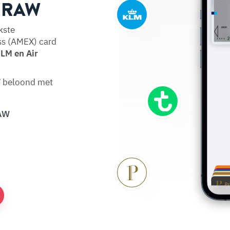
ar RAW
kste
s (AMEX) card
KLM en Air
W beloond met
RAW