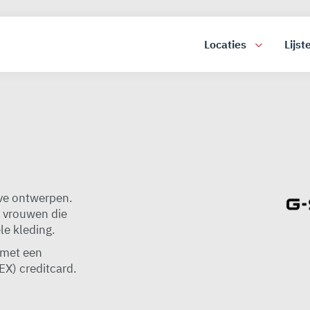
Locaties
Lijst
eve ontwerpen.
 vrouwen die
le kleding.
 met een
X) creditcard.