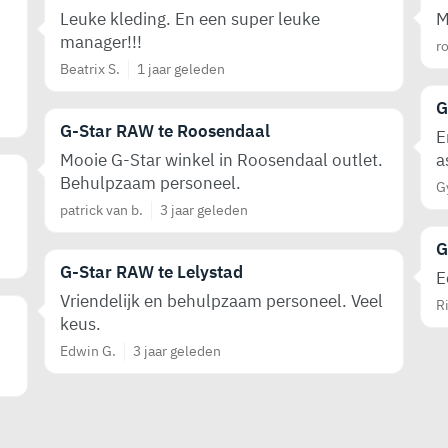
Leuke kleding. En een super leuke
M
manager!!!
ro
Beatrix S.
1 jaar geleden
G
G-Star RAW te Roosendaal
E
Mooie G-Star winkel in Roosendaal outlet.
a
Behulpzaam personeel.
G
patrick van b.
3 jaar geleden
G
G-Star RAW te Lelystad
E
Vriendelijk en behulpzaam personeel. Veel
R
keus.
Edwin G.
3 jaar geleden