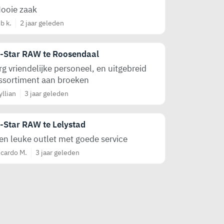
ooie zaak
b k.
2 jaar geleden
-Star RAW te Roosendaal
rg vriendelijke personeel, en uitgebreid
ssortiment aan broeken
yllian
3 jaar geleden
-Star RAW te Lelystad
en leuke outlet met goede service
icardo M.
3 jaar geleden