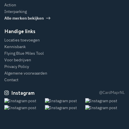
Action
Interparking
Alle merken bekijken
Handige links
Locaties toevoegen
Kennisbank
Flying Blue Miles Tool
Voor bedrijven
Privacy Policy
Algemene voorwaarden
Contact
Instagram
@CardMaprNL