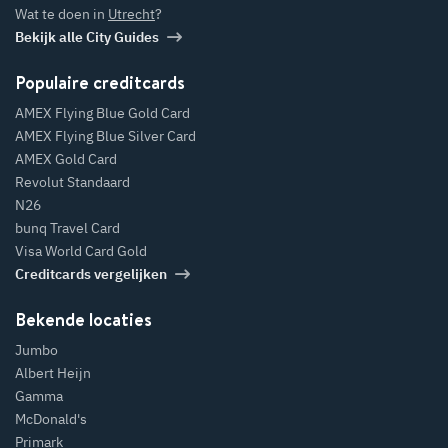
Wat te doen in
Utrecht
?
Bekijk alle City Guides
Populaire creditcards
AMEX Flying Blue Gold Card
AMEX Flying Blue Silver Card
AMEX Gold Card
Revolut Standaard
N26
bunq Travel Card
Visa World Card Gold
Creditcards vergelijken
Bekende locaties
Jumbo
Albert Heijn
Gamma
McDonald's
Primark