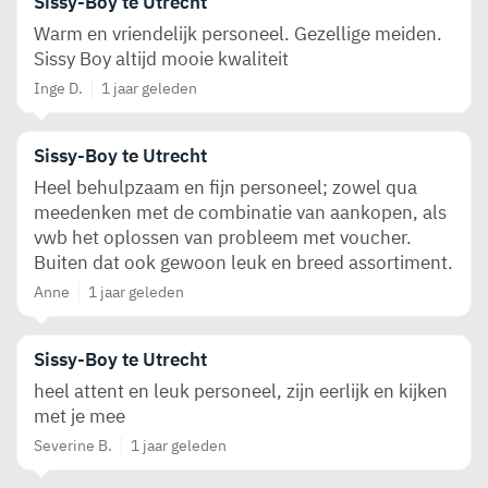
Sissy-Boy te Utrecht
Warm en vriendelijk personeel. Gezellige meiden.
Sissy Boy altijd mooie kwaliteit
Inge D.
1 jaar geleden
Sissy-Boy te Utrecht
Heel behulpzaam en fijn personeel; zowel qua
meedenken met de combinatie van aankopen, als
vwb het oplossen van probleem met voucher.
Buiten dat ook gewoon leuk en breed assortiment.
Anne
1 jaar geleden
Sissy-Boy te Utrecht
heel attent en leuk personeel, zijn eerlijk en kijken
met je mee
Severine B.
1 jaar geleden