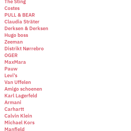
The Sting
Costes
PULL & BEAR
Claudia Sträter
Derksen & Derksen
Hugo boss
Zeeman
Distrikt Nørrebro
OGER
MaxMara
Pauw
Levi's
Van Uffelen
Amigo schoenen
Karl Lagerfeld
Armani
Carhartt
Calvin Klein
Michael Kors
Manfield