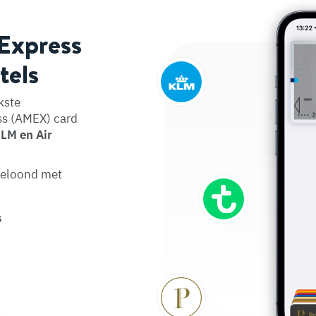
 Express
tels
kste
s (AMEX) card
KLM en Air
 beloond met
s