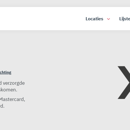
Locaties
Lijst
chting
ed verzorgde
iskomen.
 Mastercard,
d.