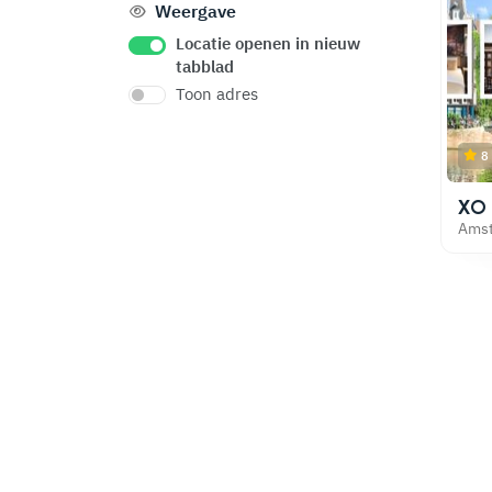
Weergave
Locatie openen in nieuw
tabblad
Toon adres
8
XO 
Ams