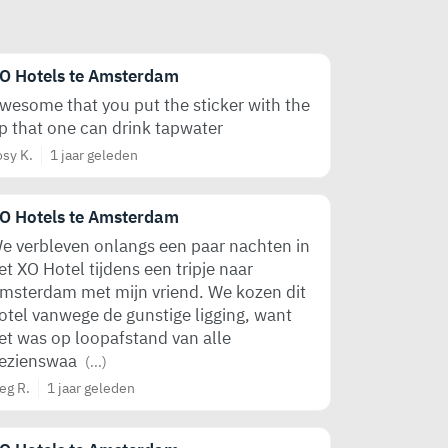
O Hotels te Amsterdam
wesome that you put the sticker with the
ip that one can drink tapwater
osy K.
1 jaar geleden
O Hotels te Amsterdam
e verbleven onlangs een paar nachten in
et XO Hotel tijdens een tripje naar
msterdam met mijn vriend. We kozen dit
otel vanwege de gunstige ligging, want
et was op loopafstand van alle
ezienswaa
(...)
eg R.
1 jaar geleden