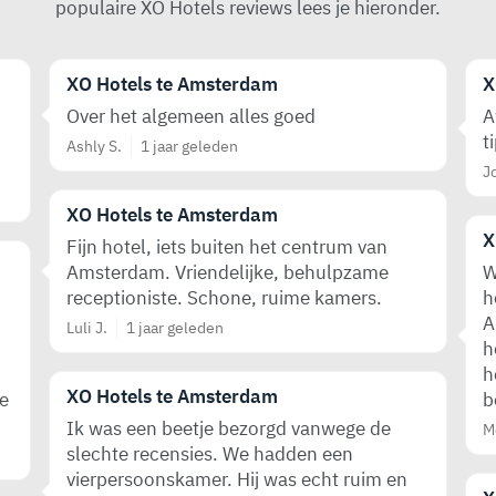
populaire XO Hotels reviews lees je hieronder.
XO Hotels te Amsterdam
X
Over het algemeen alles goed
A
t
Ashly S.
1 jaar geleden
J
XO Hotels te Amsterdam
X
Fijn hotel, iets buiten het centrum van
Amsterdam. Vriendelijke, behulpzame
W
receptioniste. Schone, ruime kamers.
h
A
Luli J.
1 jaar geleden
h
h
XO Hotels te Amsterdam
e
b
Ik was een beetje bezorgd vanwege de
M
slechte recensies. We hadden een
vierpersoonskamer. Hij was echt ruim en