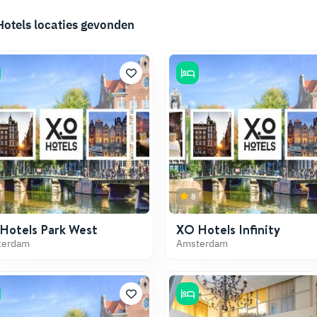
Hotels
locaties gevonden
8
Hotels Park West
XO Hotels Infinity
terdam
Amsterdam