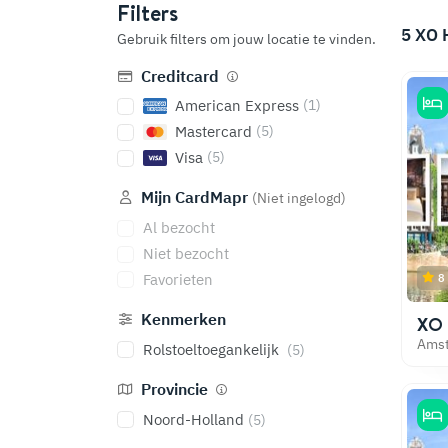
Filters
5
XO 
Gebruik filters om jouw locatie te vinden.
Creditcard
American Express
(1)
Mastercard
(5)
Visa
(5)
Mijn CardMapr
(Niet ingelogd)
Al bezocht
Niet bezocht
Favorieten
8
Kenmerken
XO 
Ams
Rolstoeltoegankelijk
(5)
Provincie
Noord-Holland
(5)