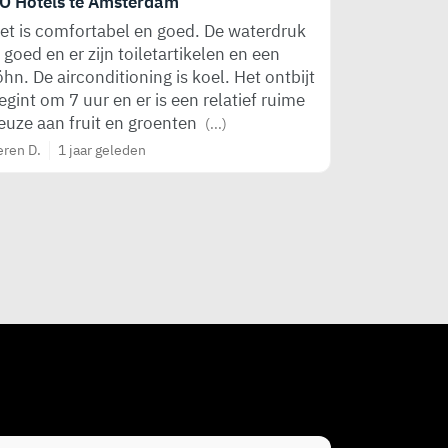
O Hotels te Amsterdam
et is comfortabel en goed. De waterdruk
s goed en er zijn toiletartikelen en een
öhn. De airconditioning is koel. Het ontbijt
egint om 7 uur en er is een relatief ruime
euze aan fruit en groenten
(...)
eren D.
1 jaar geleden