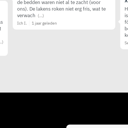
X
de bedden waren niet al te zacht (voor
ons). De lakens roken niet erg fris, wat te
H
verwach
i
(...)
as
f
Ich I.
1 jaar geleden
t
b
k
..)
S