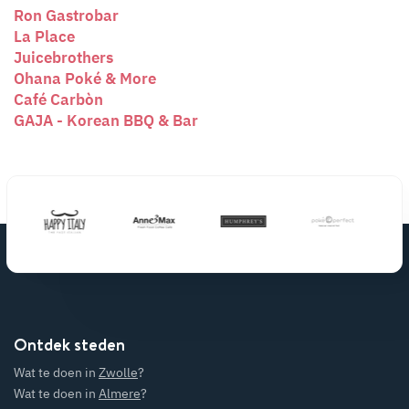
Ron Gastrobar
La Place
Juicebrothers
Ohana Poké & More
Café Carbòn
GAJA - Korean BBQ & Bar
Ontdek steden
Wat te doen in
Zwolle
?
Wat te doen in
Almere
?