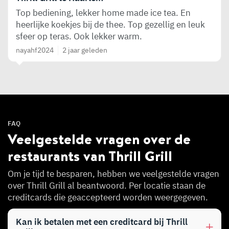
Top bediening, lekker home made ice tea. En
heerlijke koekjes bij de thee. Top gezellig en leuk
sfeer op teras. Ook lekker warm.
nayahf2024
2 jaar geleden
FAQ
Veelgestelde vragen over de
restaurants van Thrill Grill
Om je tijd te besparen, hebben we veelgestelde vragen
over Thrill Grill al beantwoord. Per locatie staan de
creditcards die geaccepteerd worden weergegeven.
Kan ik betalen met een creditcard bij Thrill