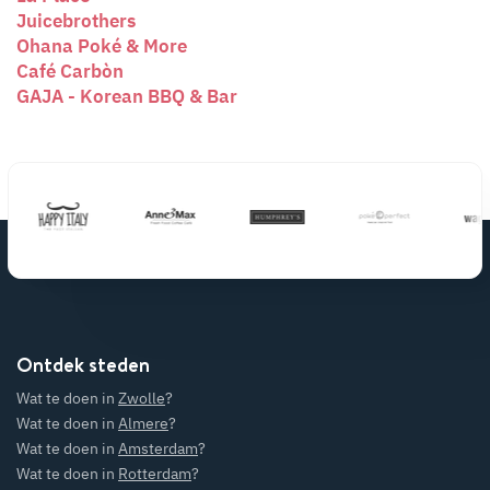
Juicebrothers
Ohana Poké & More
Café Carbòn
GAJA - Korean BBQ & Bar
Ontdek steden
Wat te doen in
Zwolle
?
Wat te doen in
Almere
?
Wat te doen in
Amsterdam
?
Wat te doen in
Rotterdam
?